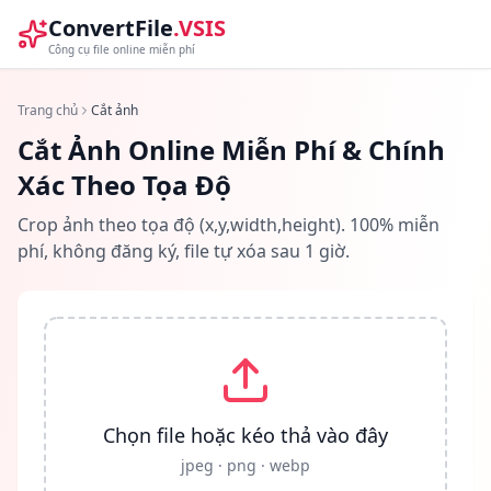
ConvertFile
.VSIS
Công cụ file online miễn phí
Trang chủ
Cắt ảnh
Cắt Ảnh Online Miễn Phí & Chính
Xác Theo Tọa Độ
Crop ảnh theo tọa độ (x,y,width,height). 100% miễn
phí, không đăng ký, file tự xóa sau 1 giờ.
Chọn file hoặc kéo thả vào đây
jpeg · png · webp