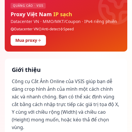
QUẢNG CÁO · VSIS
Proxy Việt Nam
IP sạch
Datacenter VN · MMO/MKT/Coupon · IPv4 riêng phiên
Datacenter VN
Anti-detect
Speed
Mua proxy
Giới thiệu
Công cụ Cắt Ảnh Online của VSIS giúp bạn dễ
dàng crop hình ảnh của mình một cách chính
xác và nhanh chóng. Bạn có thể xác định vùng
cắt bằng cách nhập trực tiếp các giá trị tọa độ X,
Y cùng với chiều rộng (Width) và chiều cao
(Height) mong muốn, hoặc kéo thả để chọn
vùng.