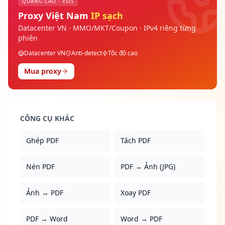
QUẢNG CÁO · VSIS
Proxy Việt Nam
IP sạch
Datacenter VN · MMO/MKT/Coupon · IPv4 riêng từng
phiên
Datacenter VN
Anti-detect
Tốc độ cao
Mua proxy
CÔNG CỤ KHÁC
Ghép PDF
Tách PDF
Nén PDF
PDF → Ảnh (JPG)
Ảnh → PDF
Xoay PDF
PDF → Word
Word → PDF