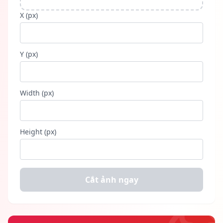
X (px)
Y (px)
Width (px)
Height (px)
Cắt ảnh ngay