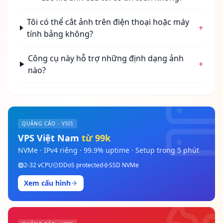
Tôi có thể cắt ảnh trên điện thoại hoặc máy
+
tính bảng không?
Công cụ này hỗ trợ những định dạng ảnh
+
nào?
QUẢNG CÁO · VSIS
VPS Việt Nam
từ 99k
NVMe · IPv4 riêng · 99.9% uptime · Setup trong 5 phút
2-32 vCPU
DDoS protected
SSD NVMe
Xem cấu hình