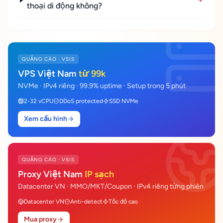
thoại di động không?
QUẢNG CÁO · VSIS
VPS Việt Nam
từ 99k
NVMe · IPv4 riêng · 99.9% uptime · Setup trong 5 phút
2-32 vCPU
DDoS protected
SSD NVMe
Xem cấu hình
QUẢNG CÁO · VSIS
Proxy Việt Nam
IP sạch
Datacenter VN · MMO/MKT/Coupon · IPv4 riêng từng phiên
Datacenter VN
Anti-detect
Tốc độ cao
Mua proxy