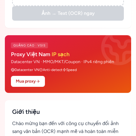
Ảnh → Text (OCR) ngay
QUẢNG CÁO · VSIS
Proxy Việt Nam
IP sạch
Datacenter VN · MMO/MKT/Coupon · IPv4 riêng phiên
Datacenter VN
Anti-detect
Speed
Mua proxy
Giới thiệu
Chào mừng bạn đến với công cụ chuyển đổi ảnh
sang văn bản (OCR) mạnh mẽ và hoàn toàn miễn