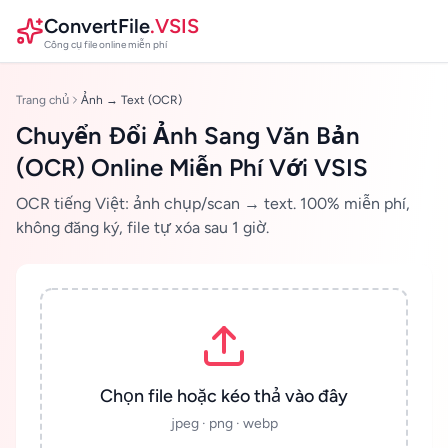
ConvertFile
.VSIS
Công cụ file online miễn phí
Trang chủ
Ảnh → Text (OCR)
Chuyển Đổi Ảnh Sang Văn Bản
(OCR) Online Miễn Phí Với VSIS
OCR tiếng Việt: ảnh chụp/scan → text. 100% miễn phí,
không đăng ký, file tự xóa sau 1 giờ.
Chọn file hoặc kéo thả vào đây
jpeg · png · webp